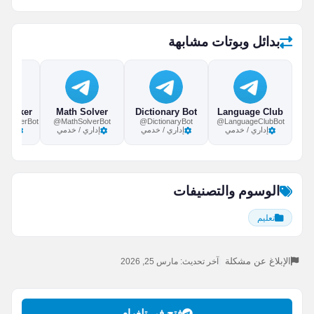
بدائل وبوتات مشابهة
Math Solver
Dictionary Bot
Language Club
heckerBot
@MathSolverBot
@DictionaryBot
@LanguageClubBot
إداري / خدمي
إداري / خدمي
إداري / خدمي
إداري
الوسوم والتصنيفات
تعليم
الإبلاغ عن مشكلة
|
آخر تحديث: مارس 25, 2026
فتح في تلغرام