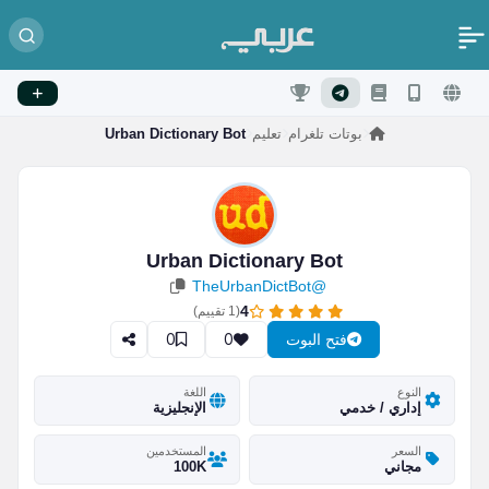
بوتات تلغرام
تعليم
Urban Dictionary Bot
Urban Dictionary Bot
@TheUrbanDictBot
4
(
1
تقييم)
0
0
فتح البوت
النوع
اللغة
إداري / خدمي
الإنجليزية
السعر
المستخدمين
مجاني
100K