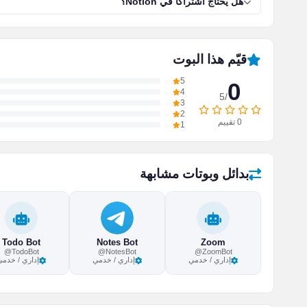
هل يحتاج اشتراكاً في Notion؟
قيّم هذا البوت
5
0
4
/5
3
2
0
تقييم
1
بدائل وبوتات مشابهة
Todo Bot
Notes Bot
Zoom
@TodoBot
@NotesBot
@ZoomBot
إداري / خدمي
إداري / خدمي
إداري / خدمي