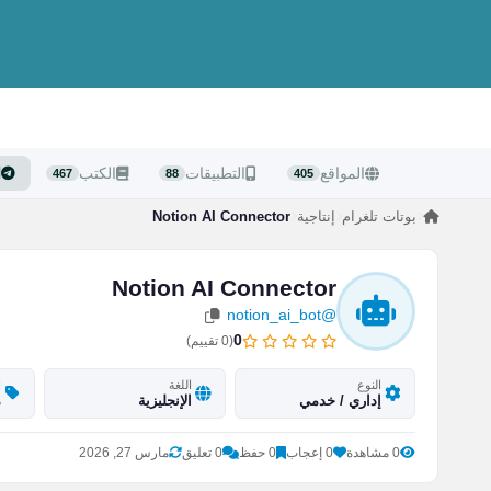
المواقع
التطبيقات
الكتب
ا
467
88
405
بوتات تلغرام
إنتاجية
Notion AI Connector
Notion AI Connector
@notion_ai_bot
0
(
0
تقييم)
النوع
اللغة
ا
إداري / خدمي
الإنجليزية
م
0 مشاهدة
0 إعجاب
0 حفظ
0 تعليق
مارس 27, 2026