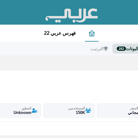
فهرس عربي 22
لبوتات
الترتيب
282
لسعر
المستخدمين
المطور
جاني
150K
Unknown