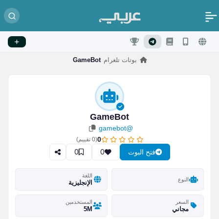
بوتات تلغرام
GameBot
GameBot
@gamebot
0
(
0
تقييم)
0
0
فتح البوت
اللغة
النوع
الإنجليزية
السعر
المستخدمين
مجاني
5M