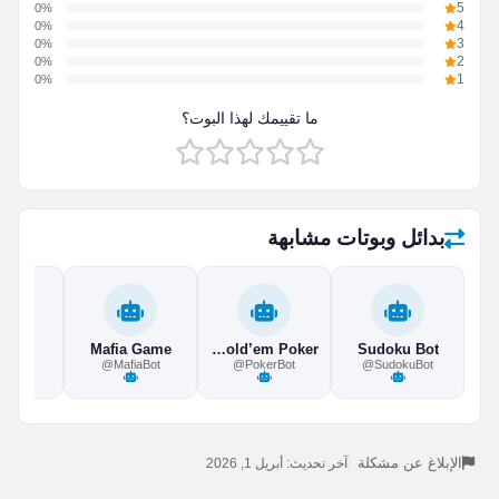
0%
5
0%
4
0%
3
0%
2
0%
1
ما تقييمك لهذا البوت؟
بدائل وبوتات مشابهة
s Bot
Mafia Game
Texas Hold’em Poker
Sudoku Bot
sy_bot
@MafiaBot
@PokerBot
@SudokuBot
الإبلاغ عن مشكلة
|
آخر تحديث: أبريل 1, 2026