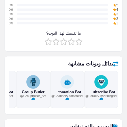
0%
5
0%
4
0%
3
0%
2
0%
1
ما تقييمك لهذا البوت؟
بدائل وبوتات مشابهة
Group Butler
Channel Automation Bot
Force Subscribe Bot
istantBot
@GroupButler_Bot
@ChannelAutomateBot
@ForceSubscribingBot
الوسوم والتصنيفات