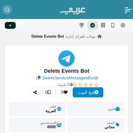
بوتات تلغرام
إدارة
Delete Events Bot
Delete Events Bot
@DeleteServiceMessagesBot
0
(
0
تقييم)
0
0
فتح البوت
اللغة
النوع
العربية
السعر
المستخدمين
مجاني
800K