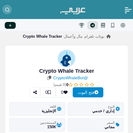
بوتات تلغرام
مال وأعمال
Crypto Whale Tracker
Crypto Whale Tracker
@CryptoWhaleBot
0
(
0
تقييم)
0
0
فتح البوت
النوع
اللغة
إداري / خدمي
الإنجليزية
السعر
المستخدمين
مجاني
150K