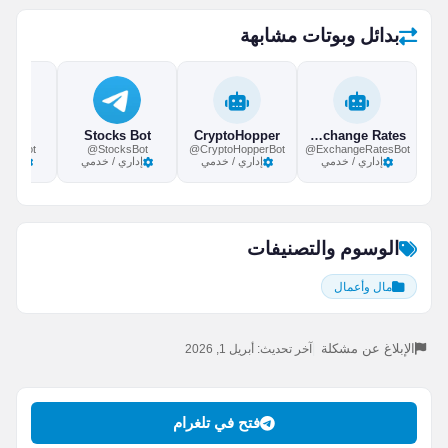
بدائل وبوتات مشابهة
Trend
Stocks Bot
CryptoHopper
Exchange Rates
endBot
@StocksBot
@CryptoHopperBot
@ExchangeRatesBot
إداري / خدمي
إداري / خدمي
إداري / خدمي
إداري
الوسوم والتصنيفات
مال وأعمال
الإبلاغ عن مشكلة
|
آخر تحديث: أبريل 1, 2026
فتح في تلغرام