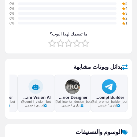
0%
5
0%
4
0%
3
0%
2
0%
1
ما تقييمك لهذا البوت؟
بدائل وبوتات مشابهة
o Maker
Gemini Vision AI
AI Interior Designer
AI Prompt Builder
er_ai_bot
@gemini_vision_bot
@ai_interior_design_bot
@ai_prompt_builder_bot
إداري / خدمي
إداري / خدمي
إداري / خدمي
إداري
الوسوم والتصنيفات