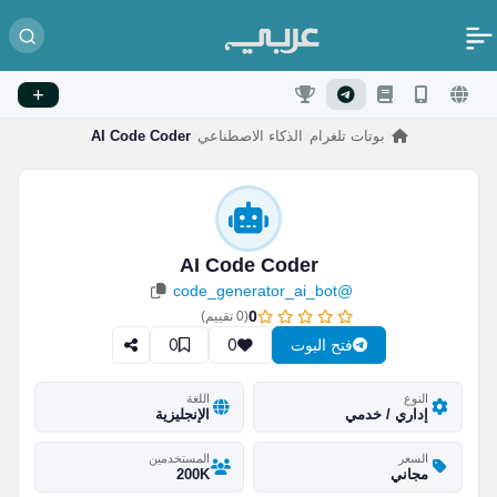
بوتات تلغرام
الذكاء الاصطناعي
AI Code Coder
AI Code Coder
@code_generator_ai_bot
0
(
0
تقييم)
0
0
فتح البوت
النوع
اللغة
إداري / خدمي
الإنجليزية
السعر
المستخدمين
مجاني
200K