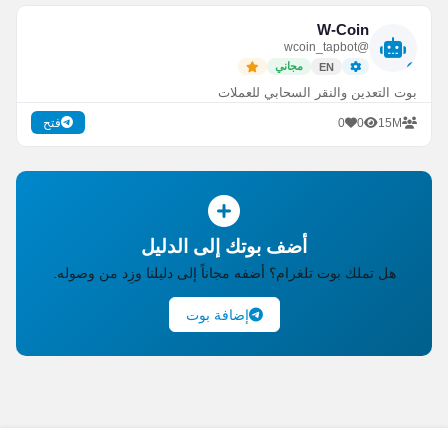
W-Coin
@wcoin_tapbot
مجاني
EN
بوت التعدين والنقر السحابي للعملات
0
0
15M
فتح
أضف بوتك إلى الدليل
هل تملك بوت تلغرام؟ أضفه مجاناً إلى دليلنا وزِد من وصوله.
إضافة بوت