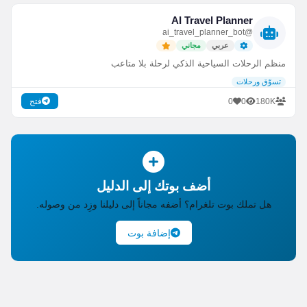
AI Travel Planner
@ai_travel_planner_bot
عربي
مجاني
منظم الرحلات السياحية الذكي لرحلة بلا متاعب
تسوّق ورحلات
0
0
180K
فتح
أضف بوتك إلى الدليل
هل تملك بوت تلغرام؟ أضفه مجاناً إلى دليلنا وزِد من وصوله.
إضافة بوت