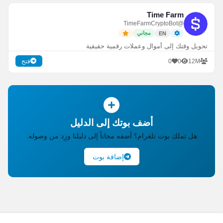
Time Farm
@TimeFarmCryptoBot
مجاني
EN
تحويل وقتك إلى أموال وعملات رقمية حقيقية
0
0
12M
فتح
أضف بوتك إلى الدليل
هل تملك بوت تلغرام؟ أضفه مجاناً إلى دليلنا وزِد من وصوله.
إضافة بوت