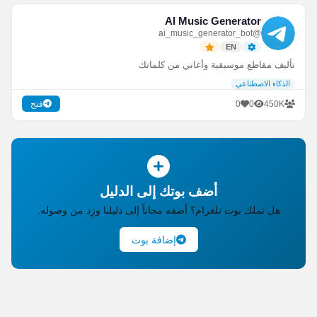
AI Music Generator
@ai_music_generator_bot
EN
تأليف مقاطع موسيقية وأغاني من كلماتك
الذكاء الاصطناعي
0
0
450K
فتح
أضف بوتك إلى الدليل
هل تملك بوت تلغرام؟ أضفه مجاناً إلى دليلنا وزِد من وصوله.
إضافة بوت