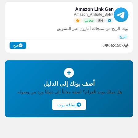
Amazon Link Gen
@Amazon_Affiliate_Bot
مجاني
EN
بوت الربح من منتجات أمازون عبر التسويق
الربح
0
0
150K
فتح
أضف بوتك إلى الدليل
هل تملك بوت تلغرام؟ أضفه مجاناً إلى دليلنا وزِد من وصوله.
إضافة بوت