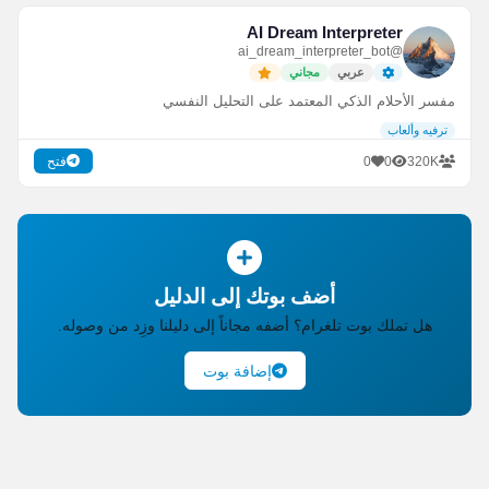
AI Dream Interpreter
@ai_dream_interpreter_bot
عربي
مجاني
مفسر الأحلام الذكي المعتمد على التحليل النفسي
ترفيه وألعاب
0
0
320K
فتح
أضف بوتك إلى الدليل
هل تملك بوت تلغرام؟ أضفه مجاناً إلى دليلنا وزِد من وصوله.
إضافة بوت