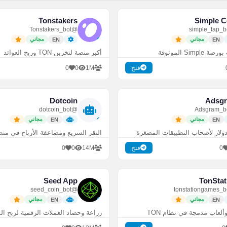
Tonstakers
Simple C
@Tonstakers_bot
مجاني
مجاني
EN
EN
Simp الموثوقة
أكبر منصة لتخزين TON وربح العوائد
0
0
1M
فتح
Dotcoin
Adsg
@dotcoin_bot
مجاني
مجاني
EN
EN
لدولار لأصحاب التطبيقات المصغرة
النقر السريع ومضاعفة الأرباح في منطق
0
0
14M
0
فتح
Seed App
TonStat
@seed_coin_bot
مجاني
مجاني
EN
EN
لعاب مدمجة في نظام TON
زراعة وحصاد العملات الرقمية لربح ال