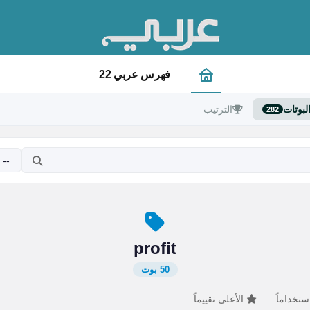
فهرس عربي 22
لبوتات
الترتيب
282
profit
50 بوت
ستخداماً
الأعلى تقييماً