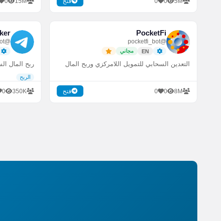
0
15M
0
0
5M
فتح
ker
PocketFi
@Honeygain_Alert_Bot
@pocketfi_bot
مجاني
EN
التعدين السحابي للتمويل اللامركزي وربح المال
ربح المال السلبي (Passive) من م
الربح
0
350K
0
0
8M
فتح