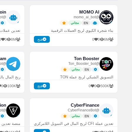
oin
MOMO AI
@simple_tap_bot
@momo_ai_bot
مجاني
EN
بناء شجرة الكيوي لربح العملات الرقمية
تعدين عملات بورصة le
0
0
8M
0
0
6M
فتح
ram
Ton Booster
@Adsgram_bot
@Ton_Booster_bot
مجاني
EN
التسويق الشبكي لربح عملة TON
ربح المال با
0
100K
0
0
500K
فتح
ion
CyberFinance
@tonstationgames_bot
@CyberFinanceBot
مجاني
EN
تعدين عملة CFI لربح المال في التمويل اللامركزي
منصة تعدين وأ