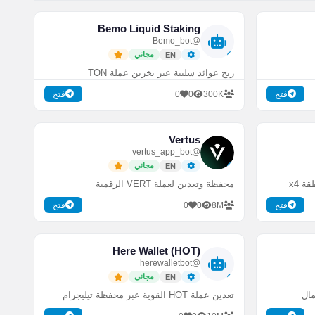
Bemo Liquid Staking
@Bemo_bot
مجاني
EN
ربح عوائد سلبية عبر تخزين عملة TON
0
0
300K
فتح
فتح
Vertus
@vertus_app_bot
مجاني
EN
ة x4
محفظة وتعدين لعملة VERT الرقمية
0
0
8M
فتح
فتح
Here Wallet (HOT)
@herewalletbot
مجاني
EN
مال
تعدين عملة HOT القوية عبر محفظة تيليجرام