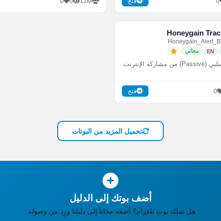
0
0
12M
0
فتح
Honeygain Trac
مجاني
EN
شاركة الإنترنت
0
فتح
تحميل المزيد من البوتات
أضف بوتك إلى الدليل
هل تملك بوت تلغرام؟ أضفه مجاناً إلى دليلنا وزِد من وصوله.