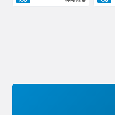
0
0
10M
فتح
فتح