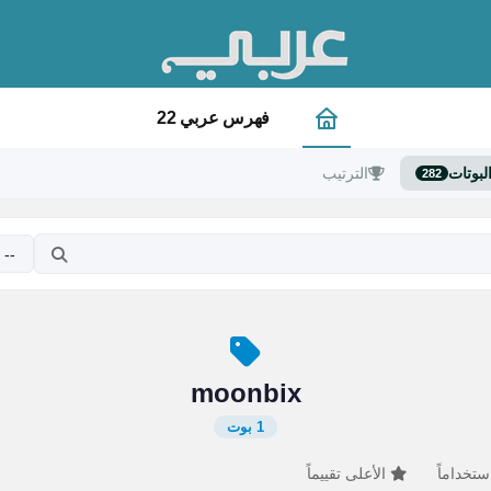
فهرس عربي 22
لبوتات
الترتيب
282
moonbix
1 بوت
ستخداماً
الأعلى تقييماً