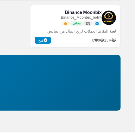
Binance Moonbix
@Binance_Moonbix_bot
مجاني
EN
لعبة التقاط العملات لربح المال من بينانس
0
0
25M
فتح