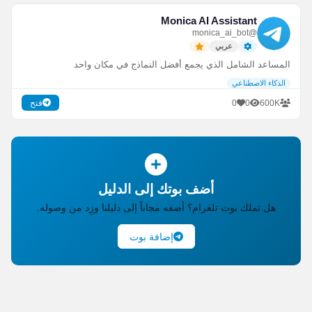
Monica AI Assistant
@monica_ai_bot
عربي
المساعد الشامل الذي يجمع أفضل النماذج في مكان واحد
الذكاء الاصطناعي
0
0
600K
فتح
أضف بوتك إلى الدليل
هل تملك بوت تلغرام؟ أضفه مجاناً إلى دليلنا وزِد من وصوله.
إضافة بوت