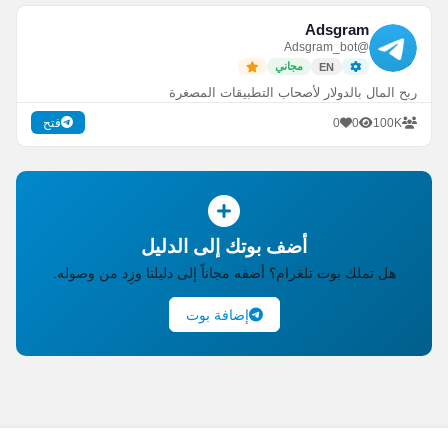
Adsgram
@Adsgram_bot
مجاني
EN
ربح المال بالدولار لأصحاب التطبيقات المصغرة
0
0
100K
فتح
أضف بوتك إلى الدليل
هل تملك بوت تلغرام؟ أضفه مجاناً إلى دليلنا وزِد من وصوله.
إضافة بوت