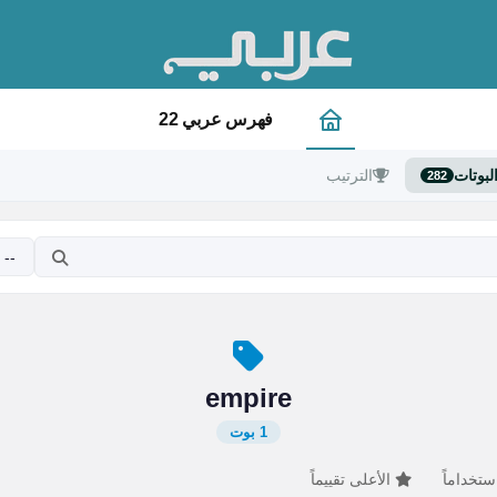
فهرس عربي 22
لبوتات
الترتيب
282
empire
1 بوت
ستخداماً
الأعلى تقييماً