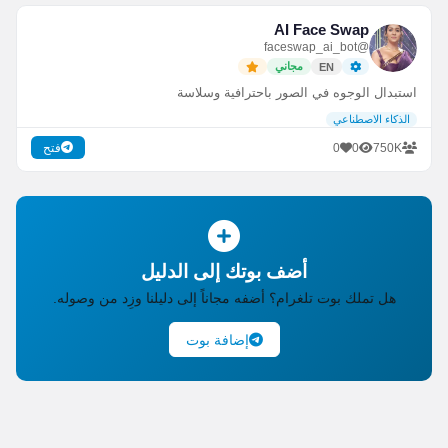
AI Face Swap
@faceswap_ai_bot
مجاني
EN
استبدال الوجوه في الصور باحترافية وسلاسة
الذكاء الاصطناعي
0
0
750K
فتح
أضف بوتك إلى الدليل
هل تملك بوت تلغرام؟ أضفه مجاناً إلى دليلنا وزِد من وصوله.
إضافة بوت