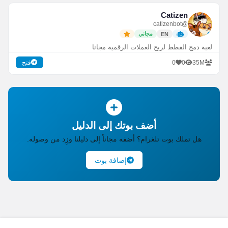
Catizen
@catizenbot
مجاني
EN
لعبة دمج القطط لربح العملات الرقمية مجانا
0
0
35M
فتح
أضف بوتك إلى الدليل
هل تملك بوت تلغرام؟ أضفه مجاناً إلى دليلنا وزِد من وصوله.
إضافة بوت