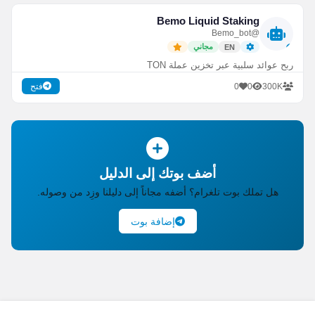
Bemo Liquid Staking
@Bemo_bot
مجاني
EN
ربح عوائد سلبية عبر تخزين عملة TON
0
0
300K
فتح
أضف بوتك إلى الدليل
هل تملك بوت تلغرام؟ أضفه مجاناً إلى دليلنا وزِد من وصوله.
إضافة بوت