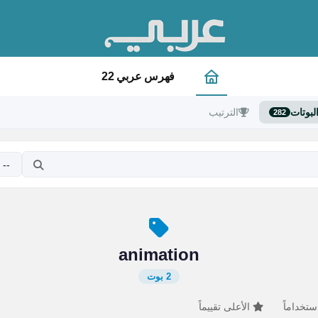
فهرس عربي 22
لبوتات
الترتيب
282
animation
2 بوت
ستخداماً
الأعلى تقييماً