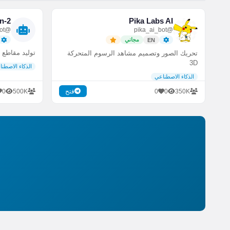
n-2
Pika Labs AI
@runwayml_bot
@pika_ai_bot
مجاني
EN
توليد مقاطع 
تحريك الصور وتصميم مشاهد الرسوم المتحركة
3D
الذكاء الاصطن
الذكاء الاصطناعي
0
500K
0
0
350K
فتح