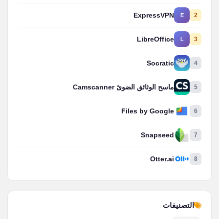
ExpressVPN
2
E
LibreOffice
3
L
Socratic
4
5
ماسح الوثائق الضوئ Camscanner
Files by Google
6
Snapseed
7
Otter.ai
8
التصنيفات