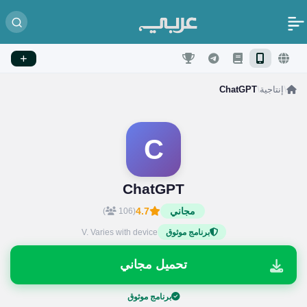
/
إنتاجية
/
ChatGPT
C
ChatGPT
مجاني
4.7
)
(106
V. Varies with device
برنامج موثوق
تحميل مجاني
برنامج موثوق