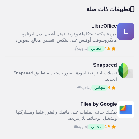
تطبيقات ذات صلة
LibreOffice
L
حزمة مكتبية متكاملة وقوية، تمثل أفضل بديل لبرنامج
مايكروسوفت أوفيس على لينكس. تتضمن معالج نصوص،
جداول بيانات، وعروض...
4.6
مجاني
إنتاجية
Snapseed
تعديلات احترافية لجودة الصور باستخدام تطبيق Snapseed
الجديد.
4
مجاني
إنتاجية
Files by Google
يمكنك حذف الملفات على هاتفك والعثور عليها ومشاركتها
وتشغيل الوسائط بلا إنترنت.
4.5
مجاني
إنتاجية