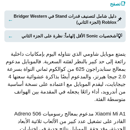
📑
تصفح
دليل شامل لتصنيف قدرات Stand في Bridger Western
📌
←
Roblox (الجزء الثاني)
💡
←
شخصيات Sonic الأقل إلهاماً: نظرة على الجزء الثاني
يتمتع موبايل شاومي الذي نتناوله اليوم بإمكانيات داخلية
رائعة إلى حد كبير بالنظر لفئته السعرية. فالموبايل مدعوم
بمعالج سنابدراجون 625 من كوالكوم ثماني النواة بسرعة
2.0 جيجا هيرتز، والمدعوم أيضًا بذاكرة عشوائية سعتها 4
جيجابايت، ليقدم الموبايل مع اعتماده على نسخة أساسية
من أندرويد، أداء رائعًا يجعله في المقدمة بين الهواتف
متوسطة الفئة.
Xiaomi Mi A1 مدعوم بمعالج رسوميات Adreno 506
القادر على تشغيل عدد كبير من الألعاب ثلاثية الأبعاد
الحديثة، وقد حقق الموبايل نتائج جدية في اختبارات