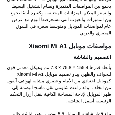
يجمع بين المواصفات المتميزة ونظام التشغيل البسيط
والسعر الملائم للميزانيات المختلفة، وكغيره أيضًا يجمع
بين المميزات والعيوب التي نستعرضها اليوم مع عرض
عام لمواصفات الموبايل ومتوسط سعره في السوق
المصري والعربي.
مواصفات موبايل Xiaomi Mi A1
التصميم والشاشة
بأبعاد قدرها 155.4 × 75.8 × 7.3 مم وهيكل معدني قوي
للحواف والظهر، يبدو تصميم موبايل Xiaomi Mi A1
كموبايل اعتيادي من الأمام وعصري مشابه لهواتف آيفون
من الخلف. وقد راعت شاومي نقل ماسح البصمة إلى
ظهر الموبايل لإتاحة المساحة الكافية لنقل أزرار التحكم
الرئيسية أسفل الشاشة.
يبلغ قطر شاشة الموبايل 5.5 بوصة، وهي شاشة عالية