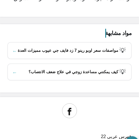
مواد مشابهة
محتويات المقال
💡
←
مواصفات سعر اوبو رينو 7 زد فايف جي عيوب مميزات العدة
مواصفات موبايل Xiaomi Mi A1
💡
←
كيف يمكنني مساعدة زوجي في علاج ضعف الانتصاب؟
التصميم والشاشة
الأداء ونظام التشغيل
الكاميرا
البطارية
السعر
مميزات موبايل Xiaomi Mi A1
عيوب موبايل Xiaomi Mi A1
فهرس عربي 22