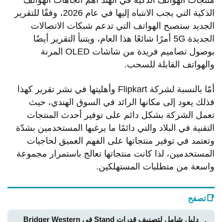
منتجات الهواتف الذكية في الهند أهم اتجاهات الهواتف
الذكية التي يجب الانتباه إليها في عام 2026، وفقًا للتقرير
الجديد ستصبح الهواتف التي تدعم شبكات الاتصالات
الجديدة 5G أمرًا شائعًا هذا العام، ويتنبأ التقرير أيضًا
بوصول تصاميم فريدة من شاشات OLED المرنة
والهواتف القابلة للسحب.
أمّا بالنسبة لشركة Flipkart وأهليتها في نشر تقرير كهذا
فذلك يعود إلى مكانها الرائد في السوق الهندي، حيث
تعمل الشركة بشكل دائم على توفير أحدث المنتجات
التقنية في البلاد والتي دائمًا ما يرغبها المستخدمين بشدّة
وتعتمد في توفير منتجاتها على الفهم العميق لحاجيات
المستخدمين، لذا كانت منتجاتها تعالج باستمرار مجموعة
واسعة من متطلبات المستهلكين.
📑
تصفح
دليل شامل لتصنيف قدرات Stand في Bridger Western