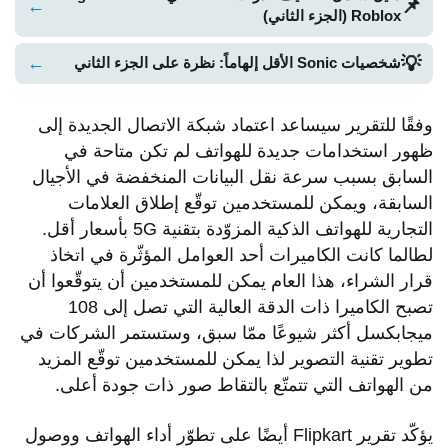
📌
←
Roblox (الجزء الثاني)
💡
←
شخصيات Sonic الأقل إلهاماً: نظرة على الجزء الثاني
وفقًا للتقرير سيساعد اعتماد شبكة الاتصال الجديدة إلى
ظهور استخدامات جديدة للهواتف لم تكن متاحة في
السابق بسبب سرعة نقل البيانات المنخفضة في الأجيال
السابقة، ويمكن للمستخدمين توقّع إطلاق العلامات
التجارية للهواتف الذكية المزوّدة بتقنية 5G بأسعار أقل.
لطالما كانت الكاميرات أحد العوامل المؤثّرة في اتخاذ
قرار الشراء، هذا العام يمكن للمستخدمين أن يتوقّعوا أن
تصبح الكاميرا ذات الدقة العالية التي تصل إلى 108
ميجابكسل أكثر شيوعًا ممّا سبق، وستستمر الشركات في
تطوير تقنية التصوير لذا يمكن للمستخدمين توقّع المزيد
من الهواتف التي تتمتّع بالتقاط صور ذات جودة أعلى.
يؤكّد تقرير Flipkart أيضًا على تطوّر أداء الهواتف ووصول