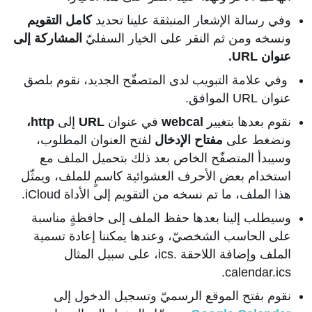
وفي رسالة الإشعار المنبثقة علينا تحديد
كامل التقويم
ونسخه ومن ثم النقر على الخيار السفليّ
المشاركة إلى
عنوان URL.
وفي علامة التبويب لدى المتصفّح الجديد، نقوم بلصق
عنوان URL الموافق.
نقوم بعدها بتغيير
webcal
في عنوان
URL
إلى
http،
ونضغط على
مفتاح الإدخال
لفتح العنوان المطلوب،
وسيبدأ المتصفّح الخاص بعد ذلك بتحميل الملف مع
استخدام بعض الأحرف العشوائية كاسمٍ للملف، ويمثّل
هذا الملف، ما تم نسخه من التقويم إلى الأداة iCloud.
وسيطلب إلينا بعدها حفظ الملف إلى حافظةٍ مناسبة
على الحاسب الشخصيّ، وعندها يمكننا إعادة تسمية
الملف وإضافة اللاحقة .ics، على سبيل المثال
calendar.ics.
نقوم بفتح الموقع الرسميّ وتسجيل الدخول إلى