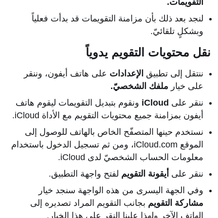
التقويمات.
لنجد بعد ذلك بأن مزامنة التقويمات قد بدأت فعلياً
وبشكلٍ تلقائيّ.
نقل محتويات التقويم يدوياً
ننتقل إلى تطبيق
الإعدادات
على هاتف أيفون، وننقر
على خيار
ملفك الشخصيّ.
ننقر على
iCloud
ونقوم بتبديل التقويمات ليقوم هاتف
أيفون بمزامنة جميع محتويات التقويم مع الأداة iCloud.
نستخدم حينها المتصفّح الخاص بالهاتف للوصول إلى
الموقع iCloud.com، ومن ثم تسجيل الدخول باستخدام
معلومات الحساب الشخصيّ لدى iCloud.
ننقر على
أيقونة التقويم
لفتح واجهة التطبيق.
وفي الجهة اليسرى من هذه الواجهة سنجد خيار
مشاركة التقويم
بجانب التقويم المراد تصديره إلى
الهاتف الآخر ولهذا علينا النقر على هذا الخيار.