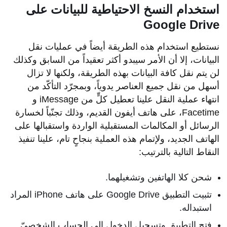
استخدام النسخ الاحتياطية للبيانات على
Google Drive
نستطيع استخدام هذه الطريقة أيضاً في عمليات نقل
البيانات، إلا أن الأمر سيبدو أكثر تعقيداً من السابق وكذلك
لن يتم نقل كافة البيانات بهذه الطريقة، ولكنها لا تزال
أسهل من نقل جميع العناصر يدوياً، وبمجرّد التأكّد من
انتهاء عملية النقل علينا تعطيل كلٍّ من iMessage و
Facetime، على هاتف أيفون القديم، وذلك تجنّباً لخسارة
الرسائل أو المكالمات المستقبلية الواردة واستقبالها على
الهاتف الجديد، ولإتمام هذه العملية بنجاحٍ تام، علينا تنفيذ
النقاط التالية بالترتيب:
شحن كلا الهاتفين وتشغيلهما.
تثبيت التطبيق Google Drive على هاتف iPhone المراد
استبداله.
فتح التطبيق وتسجيل الدخول إلى الحساب الشخصيّ