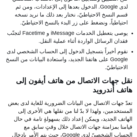
لدى Google. الدخول بعدها إلى الإعدادات، ومن ثم
قسم النسخ الاحتياطيّ، نختار بعد ذلك ما نريد نسخه
احتياطياً، ونضغط على زر البدء بالنسخ الاحتياطيّ.
يوصى بتعطيل الخدمات iMessage و Facetime لتجنّب
فقدان الرسائل الواردة أثناء عملية النقل.
نقوم أخيراً بتسجيل الدخول إلى الحساب الشخصي لدى
Google على هاتفنا الجديد، واستعادة البيانات من النسخ
الاحتياطيّ.
نقل جهات الاتصال من هاتف أيفون إلى
هاتف أندرويد
تعدّ جهات الاتصال من البيانات الضرورية للغاية لدى بعض
المستخدمين، ولهذا لا بدّ لنا من نقلها هي الأخرى إلى
الهاتف الجديد، ويمكن إعداد ذلك بسهولةٍ تامة في حال
قيامنا بمزامنة جهات الاتصال خلال وقتٍ سابق مع
الحساب الشخصيّ لدى Google، حيث يتم الأمر بإدخال