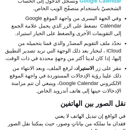
Google Calendar
ونسجّل الدخول إلى الحساب
الشخصيّ باستخدام متصفّح الويب الخاص.
وفي الجهة اليسرى من واجهة الموقع Google
Calendar نضغط على الزر الذي يحمل علامة الجمع
إلى التقويمات الأخرى والضغط على الخيار استيراد.
نحدّد ملف التقويم المصدّر والذي قمنا بتحميله من
iCloud ، لنختار بعد ذلك الوجهة التي نريد تصدير التطبيق
إليها، إذا كان لدينا أكثر من وجهةٍ محددة في ذات الوقت.
ننقر على زر
الاستيراد،
لرفع الملف، وبعد الانتهاء من
ذلك علينا رؤية الإدخالات المستوردة في واجهة الموقع
الالكتروني Google Calendar، وينبغي أن تتم مزامنة
الإدخالات حينها إلى هاتف أندرويد الخاص.
نقل الصور بين الهاتفين
في الواقع إن تبديل الهاتف لا يعني
فقدان ما نملكه من بياناتٍ وصور، حيث يمكننا نقل الصور