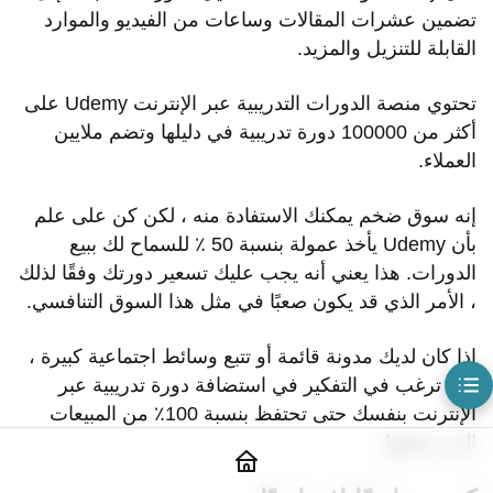
تضمين عشرات المقالات وساعات من الفيديو والموارد
كن مساعدًا افتراضيًا
القابلة للتنزيل والمزيد.
نشر مقاطع الفيديو على موقع يوتيوب
بث الألعاب على Twitch أو YouTube أو Mixer
تحتوي منصة الدورات التدريبية عبر الإنترنت Udemy على
تحرير مقاطع الفيديو للآخرين
أكثر من 100000 دورة تدريبية في دليلها وتضم ملايين
اختبار المنتجات للمحلات التجارية عبر الإنترنت
العملاء.
بيع الصور ومقاطع الفيديو
إنه سوق ضخم يمكنك الاستفادة منه ، لكن كن على علم
إعادة بيع موقع الاستضافة
بأن Udemy يأخذ عمولة بنسبة 50 ٪ للسماح لك ببيع
بيع وشراء المواقع الإلكترونية والمجالات
الدورات. هذا يعني أنه يجب عليك تسعير دورتك وفقًا لذلك
ترجمة المحتوى للآخرين
، الأمر الذي قد يكون صعبًا في مثل هذا السوق التنافسي.
افكار اخيرة
إذا كان لديك مدونة قائمة أو تتبع وسائط اجتماعية كبيرة ،
فقد ترغب في التفكير في استضافة دورة تدريبية عبر
الإنترنت بنفسك حتى تحتفظ بنسبة 100٪ من المبيعات
التي تحققها.