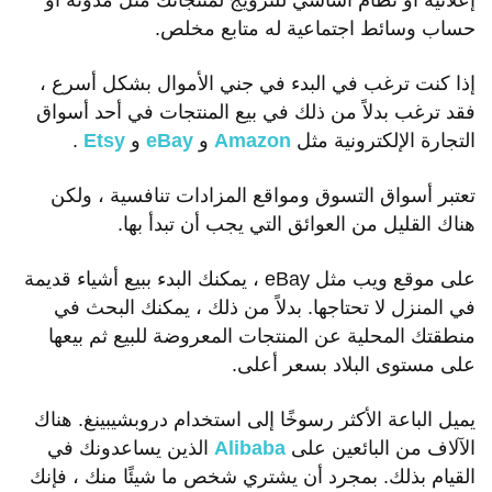
إعلانية أو نظام أساسي للترويج لمنتجاتك مثل مدونة أو
حساب وسائط اجتماعية له متابع مخلص.
إذا كنت ترغب في البدء في جني الأموال بشكل أسرع ،
فقد ترغب بدلاً من ذلك في بيع المنتجات في أحد أسواق
التجارة الإلكترونية مثل
Amazon
و
eBay
و
Etsy
.
تعتبر أسواق التسوق ومواقع المزادات تنافسية ، ولكن
هناك القليل من العوائق التي يجب أن تبدأ بها.
على موقع ويب مثل eBay ، يمكنك البدء ببيع أشياء قديمة
في المنزل لا تحتاجها. بدلاً من ذلك ، يمكنك البحث في
منطقتك المحلية عن المنتجات المعروضة للبيع ثم بيعها
على مستوى البلاد بسعر أعلى.
يميل الباعة الأكثر رسوخًا إلى استخدام دروبشيبينغ. هناك
الآلاف من البائعين على
Alibaba
الذين يساعدونك في
القيام بذلك. بمجرد أن يشتري شخص ما شيئًا منك ، فإنك