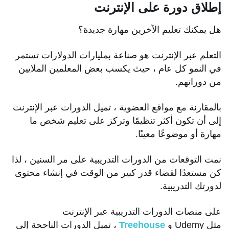
إطلاق دورة على الإنترنت
القيام بالوظائف الصغيرة
أكمل الاستطلاعات عبر الإنترنت
هل يمكنك تعليم الآخرين مهارة جديدة؟
اختبار مواقع الويب والتطبيقات للآخرين
التعلم عبر الإنترنت هو صناعة بمليارات الدولارات تستمر
إطلاق مدونة
في النمو كل عام ، حيث يكسب بعض المعلمين الملايين
إنشاء موقع ويب أفلييت (مثل Amazon)
من دوراتهم.
إطلاق متجر على الإنترنت
بيع المنتجات على Amazon و eBay و Etsy والمزيد
بالمقارنة مع مواقع العضوية ، تميل الدورات عبر الإنترنت
إنشاء لوحة العمل
إلى أن تكون أكثر تنظيمًا وتركز على تعليم شخص ما
مهارة أو موضوعًا معينًا.
إنشاء منتدى مناقشة
بناء قائمة التسويق عبر البريد الإلكتروني
نمت التوقعات من الدورات التدريبية على مر السنين ، لذا
تطوير موقع العضوية
كن مستعدًا لقضاء قدر كبير من الوقت في إنشاء محتوى
استضافة بودكاست
لدورتك التدريبية.
فريلانسر
كسب المال من الإنترنت عبر كتابة كتاب
على منصات الدورات التدريبية عبر الإنترنت
مثل Udemy و
Treehouse
، تميل الدورات الناجحة إلى
إطلاق دورة على الإنترنت