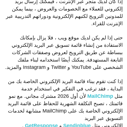
إذا كان لديك متجر عبر الإنترنت ، فيمكنك إرسال بريد
إلكتروني للعملاء مع الخصومات والعروض ، بينما يمكن
للمدونين الترويج لكتبهم الإلكترونية ودوراتهم التدريبية عبر
الإنترنت للقراء.
حتى إذا لم يكن لديك موقع ويب ، فلا يزال بإمكانك
الاستفادة من إنشاء قائمة تسويق عبر البريد الإلكتروني
ببساطة عن طريق الترويج لعروض وصفقات الشركات
التابعة المستهدفة. يمكنك أيضًا استخدامه لبناء ملفك
الشخصي على YouTube و Twitter و Instagram والمزيد.
إذا كنت تقوم ببناء قائمة البريد الإلكتروني الخاصة بك من
البداية ، فقد ترغب في التفكير في استخدام خدمة
مثل
MailChimp
لأن أول 2026 مشترك مجاني. مع نمو
قائمتك ، تصبح التكلفة الشهرية للحفاظ على قائمة البريد
الإلكتروني الخاصة بك على MailChimp مشابهة لخدمات
التسويق عبر البريد
الإلكتروني مثل
Sendinblue
و
GetResponse
.