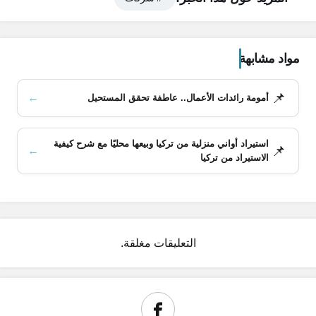
مواد مشابهة
📌
←
أمومة رائدات الأعمال.. عاطفة تحقق المستحيل
استيراد أواني منزلية من تركيا وبيعها محليًا مع شرح كيفية
📌
←
الاستيراد من تركيا
محتويات المقال
التقييم العام لشركة االوطن للتأمين التعاوني
التعليقات مغلقة.
منتجات شركة الوطن للتأمين التعاوني
التأمين على الحياة
التأمين الصحي
التأمين على السيارات