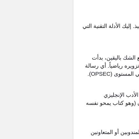
التنفيذ. إليك الأدلة التقنية التي
هر الكثير من المخادعين الذين ادعوا أنهم سيكادا 3301. لقطع الشك باليقين، بدأت
قيع يستحيل تزويره رياضياً. أي رسالة
توى (OPSEC).
لأدب الإنجليزي
ن (وهو كتاب يمحو نفسه
المندوبين أو المتعاونين