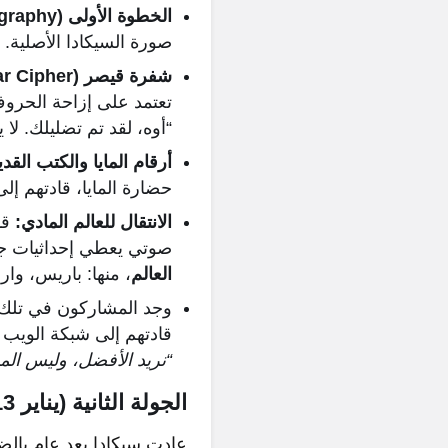
الخطوة الأولى (Steganography):
صورة السيكادا الأصلية.
شفرة قيصر (Caesar Cipher):
تعتمد على إزاحة الحروف
“أوه، لقد تم تضليلك. لا 
أرقام المايا والكتب القدي
حضارة المايا، قادتهم إلى قصيدة
الانتقال للعالم المادي:
قا
صوتي يعطي إحداثيات جغرافية (GPS). وبشكل مذهل، كانت هذه الإحدا
العالم
، منها: باريس، و
قادتهم إلى شبكة الويب المظلم (Tor). فقط أول من وصلوا تمكنوا من الدخول، ق
“نريد الأفضل، وليس الم
الجولة الثانية (يناير 2013): اختبارات النجاة الرقمية
عادت سيكادا بعد عام بالض