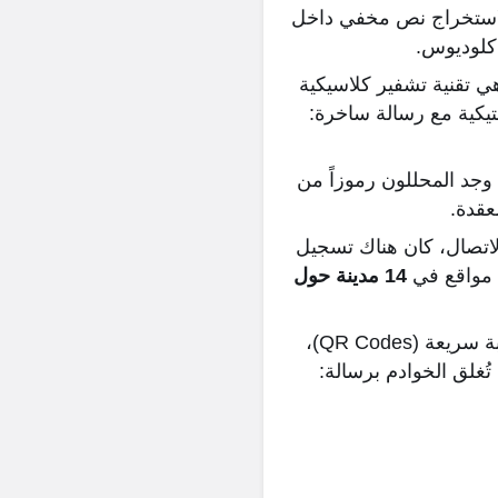
المشاركون برنامجاً يُدعى “OutGuess” لاستخراج نص مخفي داخل
 كلوديوس.
ي تقنية تشفير كلاسيكية
يكية مع رسالة ساخرة:
ى صورة البطة، وجد المحللون رموزاً من
لاتصال، كان هناك تسجيل
14 مدينة حول
وجد المشاركون في تلك المواقع ملصقات مطبوعة تحمل شعار السيكادا ورموز استجابة سريعة (QR Codes)،