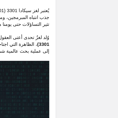
جذب انتباه المبرمجين، ومح
تثير التساؤلات حتى يومنا ه
وُلد لغزٌ تحدى أعتى العق
3301)
إلى عملية بحث عالمية شملت ق