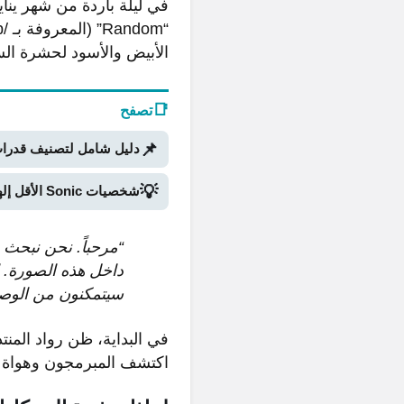
الأبيض والأسود لحشرة الس
📑
تصفح
📌
دليل شامل لتصنيف قدرات Stand في Bridger Western Roblox (الجزء ا
💡
شخصيات Sonic الأقل إلهاماً: نظرة على الجزء الثاني
“مرحباً. نحن نبحث ع
داخل هذه الصورة. ا
سيتمكنون من الوصول إل
اكتشف المبرمجون وهواة ال