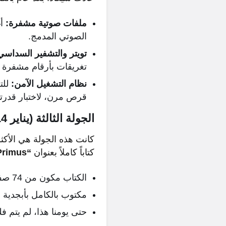
ملفات صوتية مشفرة:
الصوتي المدمج.
تويتر والتشفير السداسي العشري 
تغريقات بأرقام مشفرة يو
نظام التشغيل الآمن:
قرص مرن، لاختبار قدرتهم 
الجولة الثالثة (يناير 2014): الجدار الذي لم يُقهر
كتاباً كاملاً بعنوان
“Liber Primus”
الكتاب مكون من 74 صفحة.
مكتوب بالكامل بأبجدية رونية (Runes) خاصة ابتكر
حتى يومنا هذا، لم يتم 