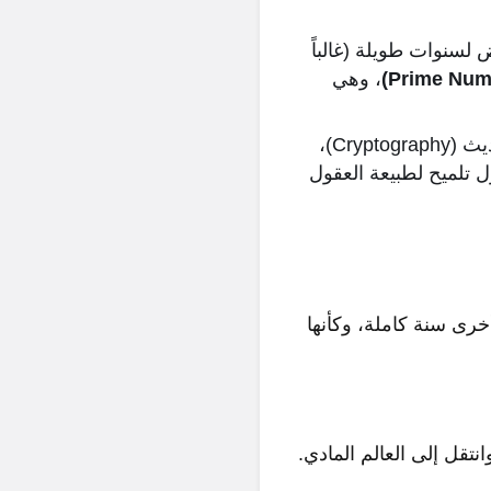
لسنوات طويلة (غالباً
، وهي
هو أيضاً رقم أولي. الأرقام الأولية هي حجر الأساس في علم التشفير الحديث (Cryptography)،
ل تلميح لطبيعة العقول
لة وأخرى سنة كاملة، وكأنها
نتقل إلى العالم المادي.