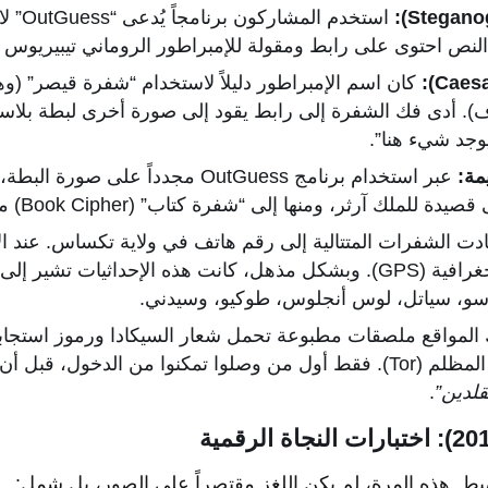
استخدم 
 النص احتوى على رابط ومقولة للإمبراطور الروماني تيبيريوس
كان اسم الإمبراطور دليلاً لاستخدام “شفرة قيصر” (وه
). أدى فك الشفرة إلى رابط يقود إلى صورة أخرى لبطة بلاست
يوجد شيء هنا”.
مة:
عبر استخدام برنامج OutGuess مجدداً عل
 للملك آرثر، ومنها إلى “شفرة كتاب” (Book Cipher) معقدة.
دت الشفرات المتتالية إلى رقم هاتف في ولاية تكساس. عند ا
ثيات تشير إلى مواقع في
ارسو، سياتل، لوس أنجلوس، طوكيو، وسيدني.
بل أن تُغلق الخوادم برسالة:
قلدين”
.
بط. هذه المرة، لم يكن اللغز مقتصراً على الصور، بل شمل: