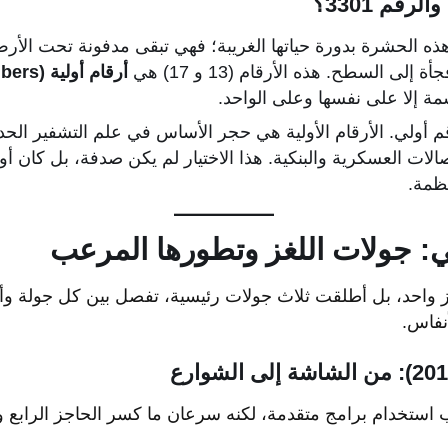
رقم 3301؟
ه الحشرة بدورة حياتها الغريبة؛ فهي تبقى مدفونة تحت الأرض 
أرقام أولية (Prime Numbers)
سمة إلا على نفسها وعلى الواحد.
الات العسكرية والبنكية. هذا الاختيار لم يكن صدفة، بل كان أو
نظمة.
: جولات اللغز وتطورها المرعب
تفِ سيكادا 3301 بلغز واحد، بل أطلقت ثلاث جولات رئيسية، تفصل بين كل جو
أنفاس.
ب استخدام برامج متقدمة، لكنه سرعان ما كسر الحاجز الرابع وا