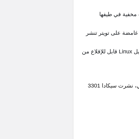
توي على بيانات مخفية في طيفها
غامضة على تويتر تنشر
للتقدم في هذه المرحلة، توجب على المشاركين إنشاء نظام تشغيل Linux قابل للإقلاع من
كانت هذه الجولة هي الأكثر تعقيداً وفلسفية. بدلاً من توجيه المشاركين إلى العالم الحقيقي، نشرت سيكادا 3301