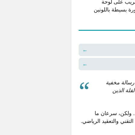
ر منشور غريب على لوحة
 يحمل سوى صورة بسيطة باللونين
←
←
د رسالة مخفية
قلة الذين
لبداية، ظن رواد المنتدى أنها مجرد مزحة أو حملة تسويقية للعبة فيديو جديدة (ARG). ولكن، سرعان ما
تقني والتعقيد الرياضي.