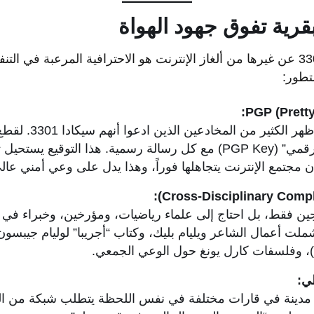
عبقرية تفوق جهود الهواة
من أهم ما يميز سيكادا 3301 عن غيرها من ألغاز الإنترنت هو الاحترافية المرعبة في 
لتطور:
مع تزايد شهرة اللغز، ظ
سيكادا بإرفاق “توقيع رقمي” (PGP Key) مع كل رسالة رسمية. هذا التو
 مجتمع الإنترنت يتجاهلها فوراً، وهذا يدل على وعي أمني عالي المس
ين فقط، بل احتاج إلى علماء رياضيات، ومؤرخين، وخبراء في ا
ملت أعمال الشاعر ويليام بليك، وكتاب “أجريبا” لوليام جيبسو
)، وفلسفات كارل يونغ حول الوعي الجمعي.
ي:
ضع ملصقات في 14 مدينة في قارات مختلفة في نفس اللحظة يتطلب شبكة من 