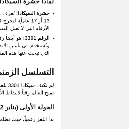
لماذا حشرة السيكادا وال
حشرة السيكادا:
تُعرف هذ
13 أو 17 عاماً)، لتخرج فجأة إلى السطح. هذه الأرقام (13 و 17) هي
الأرقام التي لا تقبل الق
الرقم 3301:
وتُستخدم في تأمين الاتص
التي تبحث عنها هذه الم
التسلسل الزمني
لم تك
تمنح العالم وقتاً لالتقاط ال
الجولة الأولى (يناير 2012): من الشاشة إلى الشوارع
بدأ اللغز رقمياً، حيث تطل