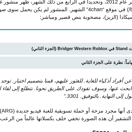
في ليلة باردة من شهر يناير عام 2012، وتحديداً في الرابع من ذلك الشهر، ظه
“Random” (المعروفة بـ /b/) في موقع “4chan” الشهير. المنشور لم يكن
يكادا (الزيز)، مصحوبة بنص قصير ومباشر:
لثاني)
ن أفراد أذكياء للغاية. للعثور عليهم، قمنا بتصميم اختبار. توج
بحث عنها، وسوف تقودك على الطريق نحونا. نتطلع إلى لقاء ال
ى النهاية. بالتوفيق. 3301.”
في ا
تشفير أن هذه الصورة تخفي خلف بكسلاتها عالماً من الرعب ال