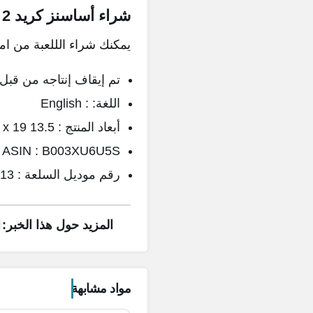
شراء أساسنز كريد 2
يمكنك شراء الللعبة من اما
تم إيقاف إنتاجه من قبل 
اللغة: : English
أبعاد المنتج : 13.5 x 1.5 x 19 سم; 30 كيلو غرام
ASIN : B003XU6U5S
رقم موديل السلعة : 3307217934713
المزيد حول هذا الخبر:
مواد مشابهة