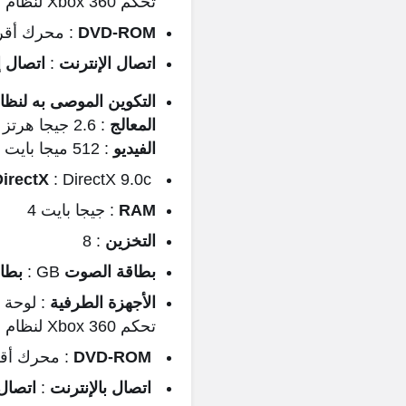
تحكم Xbox 360 لنظام التشغيل
DVD-ROM
: محرك أقراص DVD-ROM مزد
اتصال الإنترنت
:
اتصال إ
التكوين الموصى به لنظا
المعالج
: 2.6 جيجا هرتز Intel Core 2 Duo E6700 أو AMD Athlon 64 X2 6000+ أو أفضل
الفيديو
: 512 ميجا بايت DirectX 9.0c – بطاقة متوافقة مع Shader Model 3.0 أو أفضل
DirectX
: DirectX 9.0c
RAM
: جيجا بايت 4
التخزين
: 8
بطاقة الصوت
GB :
بطا
الأجهزة الطرفية
تحكم Xbox 360 لنظام التشغيل ويندوز )
DVD-ROM
: محرك أقراص DVD-ROM م
اتصال بالإنترنت
:
اتصال