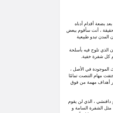
 بضعة أقدام أدناه
حقيقة ، أنت سأقوم ببعض
دون أن تحاول. إحدى العجائب العديدة في أساسنز كريد 2 هي أن المدن تبدو طبيعية
 الذي تلوح فيه بأسلحة
ام كل شفرة خفية.
ك الموجودة في الأصل ،
تقوم بتجميع أهداف متعددة معًا وعادة ما تستفيد بشكل جيد من مهارات Ezio. اختفت مهام التنصت تمامًا
مير أهداف مهمة من فوق
ق Ezio الإيجابي دائمًا ، ليوناردو دافنشي ، الذي لن يقوم
 مثل الشفرة السامة و