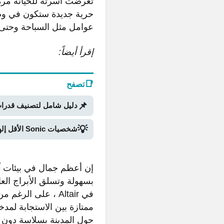
تعرضت أسرته للخيانة مرة و
حرية جديدة ستكون في وضع 
عوامل مثل السباحة وحتى ا
إقرأ أيضاً:
📑
تصفح
📌
دليل شامل لتصنيف قدرات Stand في Bridger Western Roblox (الجزء ا
💡
شخصيات Sonic الأقل إلهاماً: نظرة على الجزء الثاني
إن أعظم جمال في بيئات
أ
بسهولة وتسلق الأبراج العا
في Altair ، على ا
ممتازة بين الاستجابة لمد
حول المدينة بسلاسة دون