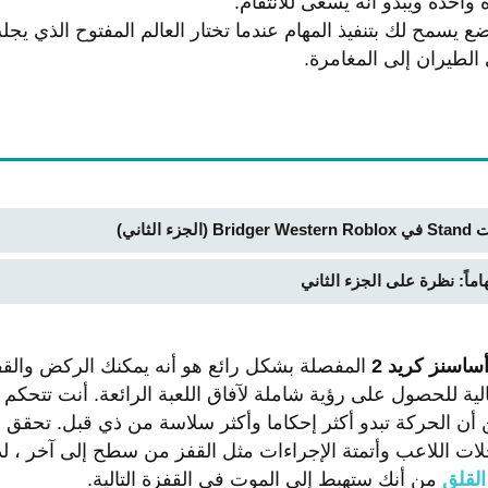
احدة ويبدو أنه يسعى للانتقام.
يسمح لك بتنفيذ المهام عندما تختار العالم المفتوح الذي يج
لطيران إلى المغامرة.
لثاني)
ساسنز كريد 2
المفصلة بشكل رائع هو أنه يمكنك الركض والقف
لية للحصول على رؤية شاملة لآفاق اللعبة الرائعة. أنت تتحكم ف
لرغم من أن الحركة تبدو أكثر إحكاما وأكثر سلاسة من ذي قبل. تحق
خلات اللاعب وأتمتة الإجراءات مثل القفز من سطح إلى آخر ، 
القلق
من أنك ستهبط إلى الموت في القفزة التالية.