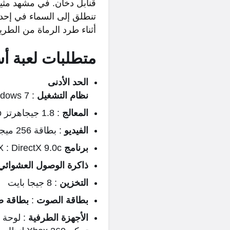
قنابل دخان. في مشهد مثير
تنطلق إلى السماء في إحدى 
أثناء طرد الرماة من الطري
متطلبات لعبة أس
الحد الأدنى
نظام التشغيل
: Windows 7
المعالج
: 1.8 جيجاهرتز Intel Core2 Duo أو 2.4 جيجاهرتز AMD Athlon 64 X2 أو أفضل
الفيديو
: بطاقة 256 ميجابايت متوافقة مع DirectX 9.0c مع Shader Model 3.0 أو أفضل
برنامج
X : DirectX 9.0c
ذاكرة الوصول العشوائي
التخزين
: 8 جيجا بايت
بطاقة الصوت
:
بطاقة 
الأجهزة الطرفية