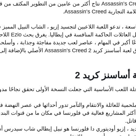
لعبة أساسنز كريد 2 Assassin’s Creed II نتاج أكثر من عامين من التطوير ا
 Assassin’s Creed.
عة ، تدعو اللعبة اللاعبين لتجسيد إزيو ، الشاب النبيل المميز 
الذي تعرض للخيانة م
 أكبر في المهام ، عناصر لعب جديدة مفاجئة وجذابة ، وأسلحة م
في الشخصية يجذب عشاق لعبة أساسنز كريد 2 ’s Creed
 أساسنز كريد 2
 أساسنز كريد 2 برحلة اللعب الأساسية التي جعلت النسخة الأولى تحقق نجاحً
ية للعائلة والانتقام والتآمر تدور أحداثها في عصر النهضة في
أكثر المشاريع فعالية في فلورنسا في مكان ما من قنوات البندق
قاتل.
يد ، إزيو أوديتوري دا فلورنسا هو نبيل إيطالي شاب سيدرس أس