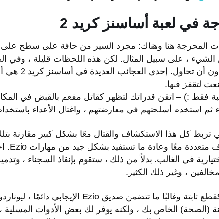
ة في لعبة أساسنز كريد 2
المحرجة هنا وهناك: مجرد السير من حافة على سطح على بعد
الشيء ، على سبيل المثال. لكن هذه اللحظات قليلة ، وفي ال
الحركات الرائعة المظهر 
ُنعت لتقفز فيها.
ة فقط :) – اتقن قدراتك لتظهر كقاتل مفعم بالقبض في المكان
اء ثم استخدم أسلحتهم في معارضتهم ، واغتال الأعداء باستخد
 تربط كل هذا الاستكشاف والقتال معًا بشكل كبير مقارنة بتل
وغالبًا ما 
يارية في الغالب. بدلاً من ذلك ، ستقوم بإنقاذ السجناء ، وتد
خالفين ، وغير ذلك الكثير.
تعمل بعض أفضل المهام كقطع ثابتة وغالبًا ما تتضمن صدي
 (الصحة) الخاص بك ، ولكنه يوفر لك بعض الأدوات المسلية ،