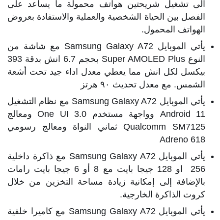
الى تشغيل شريحتين هواتف محمولة ما يساعد على
الفصل بين الحياة الشخصية والعملية والاستفادة بعروض
الهواتف المحمول.
يأتي الموبايل Samsung Galaxy A72 مع شاشة من
النوع Super AMOLED Plus بحجم 6.7 انش بدقة 393
بيكسل لكل انش مما يعطي معدل اداء جيد تحت أشعة
الشمس. مع معدل تحديث ٩٠ هرتز
يأتي الموبايل Samsung Galaxy A72 مع نظام التشغيل
Android 11 وواجهة مستخدم One UI 3.0 ومعالج
Qualcomm SM7125 ثماني النواة ومعالج رسومي
Adreno 618
يأتي الموبايل Samsung Galaxy A72 مع ذاكرة داخلية
256 او 128 جيجا بايت مع 8 أو 6 جيجا بايت رامات
بالإضافة إلى إمكانية زيادة مساحة التخزين من خلال
كروت الذاكرة الخارجية.
يأتي الموبايل Samsung Galaxy A72 مع كاميرا خلفية