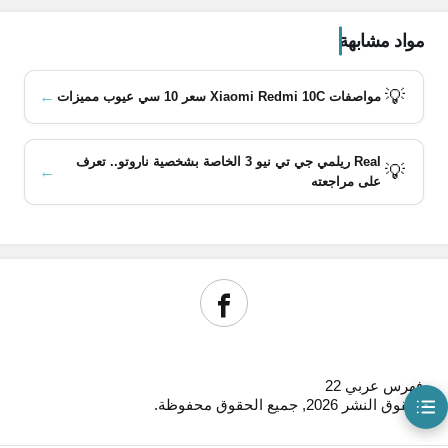
مواد مشابهة
💡
←
مواصفات Xiaomi Redmi 10C سعر 10 سي عيوب مميزات
Real ريلمي جي تي نيو 3 الخاصة بشخصية ناروتو.. تعرف
💡
←
على مراجعته
محتويات المقال
مواصفات موبايل Samsung Galaxy A72
مميزات موبايل Samsung Galaxy A72
عيوب موبايل Samsung Galaxy A72
ملاحظات
فهرس عربي 22
© حقوق النشر 2026, جميع الحقوق محفوظة.