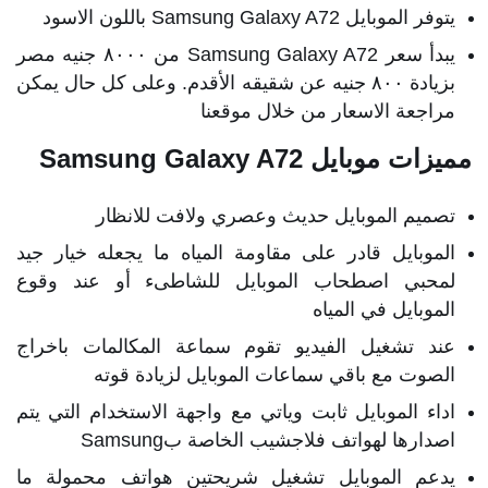
يتوفر الموبايل Samsung Galaxy A72 باللون الاسود
يبدأ سعر Samsung Galaxy A72 من ٨٠٠٠ جنيه مصر
بزيادة ٨٠٠ جنيه عن شقيقه الأقدم. وعلى كل حال يمكن
مراجعة الاسعار من خلال موقعنا
مميزات موبايل Samsung Galaxy A72
تصميم الموبايل حديث وعصري ولافت للانظار
الموبايل قادر على مقاومة المياه ما يجعله خيار جيد
لمحبي اصطحاب الموبايل للشاطىء أو عند وقوع
الموبايل في المياه
عند تشغيل الفيديو تقوم سماعة المكالمات باخراج
الصوت مع باقي سماعات الموبايل لزيادة قوته
اداء الموبايل ثابت وياتي مع واجهة الاستخدام التي يتم
اصدارها لهواتف فلاجشيب الخاصة بSamsung
يدعم الموبايل تشغيل شريحتين هواتف محمولة ما