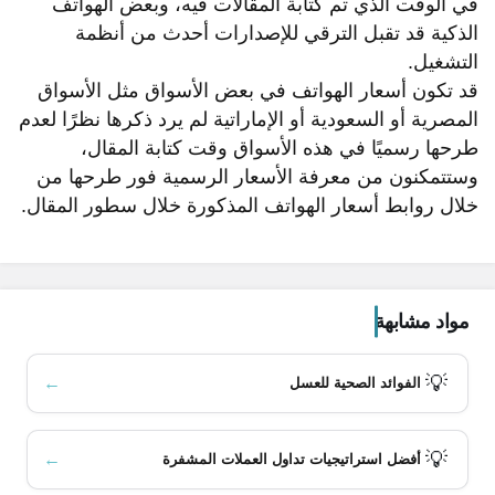
في الوقت الذي تم كتابة المقالات فيه، وبعض الهواتف
الذكية قد تقبل الترقي للإصدارات أحدث من أنظمة
التشغيل.
قد تكون أسعار الهواتف في بعض الأسواق مثل الأسواق
المصرية أو السعودية أو الإماراتية لم يرد ذكرها نظرًا لعدم
محتويات المقال
طرحها رسميًا في هذه الأسواق وقت كتابة المقال،
وستتمكنون من معرفة الأسعار الرسمية فور طرحها من
موبايل OnePlus 9 Pro
خلال روابط أسعار الهواتف المذكورة خلال سطور المقال.
الشاشة:
مساحات التخزين والذاكرة:
مواد مشابهة
العتاد:
الكاميرا الخلفية:
💡
←
الفوائد الصحية للعسل
الكاميرا الأمامية:
تسجيل الفيديو:
💡
مزايا الكاميرا:
←
أفضل استراتيجيات تداول العملات المشفرة
أجهزة الاستشعار: