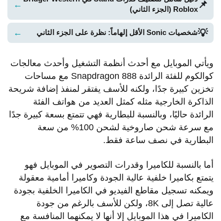
📌
←
Roblox (الجزء الثاني)
💡
←
شخصيات Sonic الأقل إلهاماً: نظرة على الجزء الثاني
ويأتي الموبايل مع أحدث أنظمة التشغيل وأحدث معالجات
كوالكوم للفئة الرائدة Snapdragon 888 مع مساحات
تخزين كبيرة جدًا، ولكنه للأسف يفتقر لمنفذ إضافة شريحة
الذاكرة الخارجية مثله كمثل العديد من هواتف الفئة
الرائدة حاليًا، وبالنسبة للبطارية فهي تتمتع بسعة كبيرة جدًا
مع سرعة شحن صاروخية لشحن 100% من سعة
البطارية في نصف ساعة فقط.
أما بالنسبة للكاميرا وقدرات التصوير في الموبايل فهو
يتمتع بكاميرا خلفية عالية الجودة وكاميرا أمامية معقولة
ويمكنه تسجيل مقاطع الفيديو في الكاميرا الخلفية بجودة
عالية تصل إلى 8K، ولكن للأسف بالرغم من جودة
الكاميرا في هذا الموبايل إلا أنها لا يمكنهما المنافسة مع