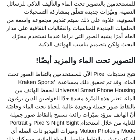
للمستخدمين بالتصوير تحت الماء والتأليف الذكي للرسائل
النصية، وميّزات جديدة تتعلّق بمشاركة التسجيلات
الصوتية، علاوة على ذلك سيتم تقديم مجموعة واسعة من
الخلفيات الجديدة للمناسبات والفعّاليات الثقافية على مدار
العام أمرًا يشبه الصور التي نراها عندما نستخدم محرّك
البحث ولكن بتصميم يناسب الهواتف الذكية.
التصوير تحت الماء والمزيد أيضًا!
تتيح تحديثات Pixel الآن للمستخدمين بالتقاط الصور تحت
الماء، وقد تم تحقيق ذلك بمساعدة Kraken Sports’
Universal Smart Phone Housing لحفظ الهاتف من
الماء، تعتبر هذه الميّزة مفيدة جدًا للغواصين الذين يرغبون
بالتقاط صور جميلة وبجودة عالية للحياة تحت الماء وخاصّة
أنّ الهاتف مزوّد بميّزات رائعة تسمح بالتقاط صور جميلة
للغاية من خلال استخدام Pixel’s Night Sight و Portrait
Mode و Motion Photos وميزات الفيديو ذات الصلة أي
إن كنت ترغب بالتقاط تفاصيل الحياة المائية، سيمكنك ذلك