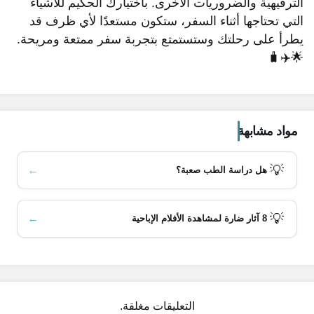
الترفيهية والضروريات الأخرى. باختيارك الحكيم للأشياء
التي تحتاجها أثناء السفر، ستكون مستعدًا لأي ظرف قد
يطرأ على رحلتك وستستمتع بتجربة سفر ممتعة ومريحة.
🌟✈️🧳
مواد مشابهة
💡
←
هل دراسة الطب صعبة؟
💡
←
8 آثار ضارة لمشاهدة الأفلام الإباحية
محتويات المقال
التعليقات مغلقة.
الملابس والأحذية المناسبة 👕👖👟