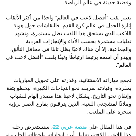
وقضية حديثة في عالم الرياضة.
يعتبر لقب “أفضل لاعب في العالم” واحدًا من أكثر الألقاب
إثارة للجدل في عالم كرة القدم. فالنقاشات حول هوية
اللاعب الذي يستحق هذا اللقب تظل مستمرة، وتشهد
تقلبات مستمرة بحسب الأداء والإنجازات الفردية
والجماعية. إلا أن هناك لاعبًا يظل ثابتًا في محافل التألق،
ويبدو أن اسمه يرتبط ارتباطًا وثيقًا بلقب “أفضل لاعب في
العالم”.
تجمع مهاراته الاستثنائية، وقدرته على تحويل المباريات
بمفرده، وقيادته لفريقه نحو النجاحات الكبيرة، ليخطو بثقة
وإتقان نحو التاريخ. يشكل لاعبنا هذا مصدر إلهام للشباب
وملاذًا لمشجعي اللعبة، الذين يترقبون بفارغ الصبر لرؤية
سحره على الملعب.
في هذا المقال على
منصة عربي 22
، سنستعرض رحلة
هذا اللاعب اللافتة، نتناول أبرز إنجازاته ولحظاته الحاسمة،