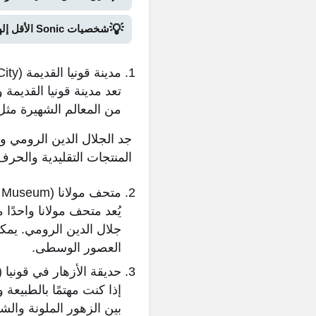
💡
شخصيات Sonic الأقل إلهاماً: نظرة على الجزء الثاني
مدينة قونيا القديمة (Konya Old City) 🕌🏰:
تعد مدينة قونيا القديمة
من المعالم الشهيرة م
جد الجلال الدين الرومي و
المنتجات التقليدية والحرف 
متحف مولانا (Mevlana Museum) 🏛️📜:
يُعد متحف مولانا واحدًا
جلال الدين الرومي. يم
العصور الوسطى.
حديقة الأزهار في قونيا (Konya Tropical Butterfly Garden) 🌺🦋
إذا كنت مهتمًا بالطبيعة
بين الزهور الملونة وال