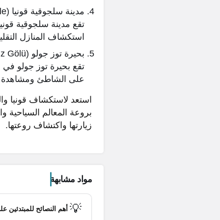
مدينة سلجوقية قونيا (Sille) 🏞️🕌:
تقع مدينة سلجوقية قوني
استكشاف المنازل التقليدي
بحيرة توز جولو (Tuz Gölü) 🏞️🦢:
تقع بحيرة توز جولو في م
على الشاطئ ومشاهدة الطي
استعد لاستكشاف قونيا وال
بروعة المعالم السياحية وال
زيارتها واكتشاف روعتها.
مواد مشابهة
💡
أهم النصائح للمبتدئين عل