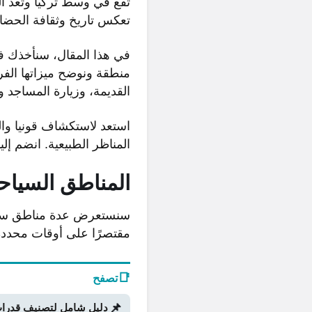
تقع في وسط تركيا وتعد المر
تعكس تاريخ وثقافة الحضار
في هذا المقال، سنأخذك 
منطقة ونوضح ميزاتها الفر
القديمة، وزيارة المساجد و
استعد لاستكشاف قونيا وال
المناظر الطبيعية. انضم إل
المناطق السياحي
سنستعرض عدة مناطق سياحي
مقتصرًا على أوقات محددة
📑
تصفح
📌
دليل شامل لتصنيف قدرات Stand في Bridger Western Roblox (الجزء ا