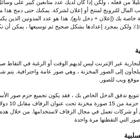
اً من فعله ، ولكن إذا كان لديك عدد متابعين كبير على وسائل
ب المال للترويج لمنتج أو إعلان لشركة. يمكنك حتى دمج هذا 
ة خاصة بك (إعلان + دخل تابع). هذا هو عدد المدونين الذين يك
إنها ليست سلبية بنسبة 100٪ ولكن بمجرد إعدادها بشكل صحيح ثم توسيعها ، يم
ة
تجارية عبر الإنترنت ليس لديهم الوقت أو الرغبة في التقاط ص
 ، يلجأون إلى الصور المخزنة ، وهي صور عامة واحترافية. يتم ش
وقع ويب للصور.
 تنويع تدفق الدخل الخاص بك ، فقد يكون تجميع حزم صور الأسه
مربحًا. على سبيل
 أو شركات تعمل في مجال الزفاف لاستخدامها. من خلال هذه 
ر التي التقطتها مرة واحدة
سلبية