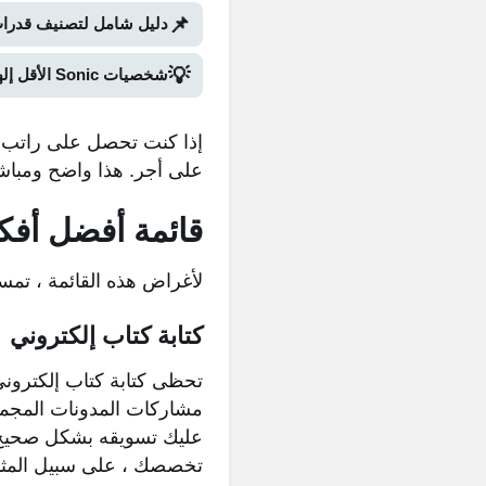
📌
دليل شامل لتصنيف قدرات Stand في Bridger Western Roblox (الجزء ا
💡
شخصيات Sonic الأقل إلهاماً: نظرة على الجزء الثاني
إذا كنت تحصل على راتب ، 
على أجر. هذا واضح ومباش
قائمة أفضل أفك
لأغراض هذه القائمة ، تمسك
كتابة كتاب إلكتروني
تحظى كتابة كتاب إلكتروني
مشاركات المدونات المجمعة
عليك تسويقه بشكل صحيح. 
تخصصك ، على سبيل المثال)