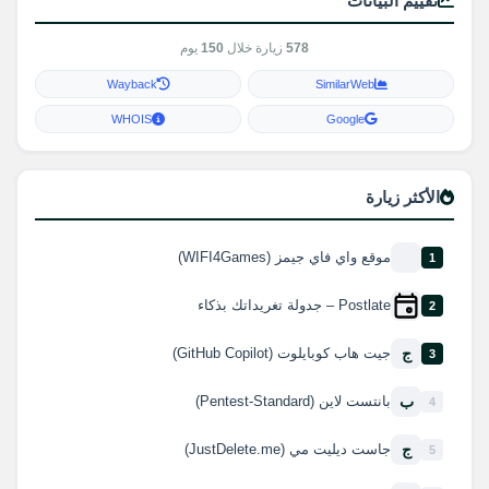
تقييم البيانات
578
زيارة خلال
150
يوم
Wayback
SimilarWeb
WHOIS
Google
الأكثر زيارة
موقع واي فاي جيمز (WIFI4Games)
1
Postlate – جدولة تغريداتك بذكاء
2
ج
جيت هاب كوبايلوت (GitHub Copilot)
3
ب
بانتست لاين (Pentest-Standard)
4
ج
جاست ديليت مي (JustDelete.me)
5