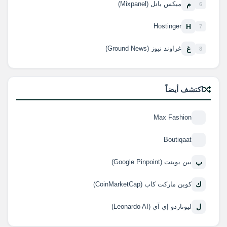
م
ميكس بانل (Mixpanel)
6
H
Hostinger
7
غ
غراوند نيوز (Ground News)
8
اكتشف أيضاً
Max Fashion
Boutiqaat
ب
بين بوينت (Google Pinpoint)
ك
كوين ماركت كاب (CoinMarketCap)
ل
ليوناردو إي آي (Leonardo AI)