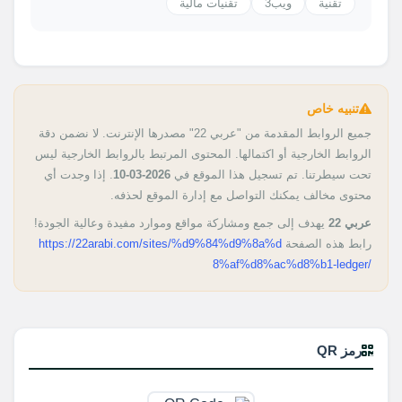
تقنية
ويب3
تقنيات مالية
تنبيه خاص
جميع الروابط المقدمة من "عربي 22" مصدرها الإنترنت. لا نضمن دقة
الروابط الخارجية أو اكتمالها. المحتوى المرتبط بالروابط الخارجية ليس
تحت سيطرتنا. تم تسجيل هذا الموقع في
2026-03-10
. إذا وجدت أي
محتوى مخالف يمكنك التواصل مع إدارة الموقع لحذفه.
عربي 22
يهدف إلى جمع ومشاركة مواقع وموارد مفيدة وعالية الجودة!
رابط هذه الصفحة
https://22arabi.com/sites/%d9%84%d9%8a%d
8%af%d8%ac%d8%b1-ledger/
رمز QR