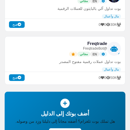
مجاني
EN
بوت تداول آلي بالبايثون للعملات الرقمية
مال وأعمال
0
0
30K
فتح
Freqtrade
@FreqtradeBot
مجاني
EN
بوت تداول عملات رقمية مفتوح المصدر
مال وأعمال
0
0
50K
فتح
أضف بوتك إلى الدليل
هل تملك بوت تلغرام؟ أضفه مجاناً إلى دليلنا وزِد من وصوله.