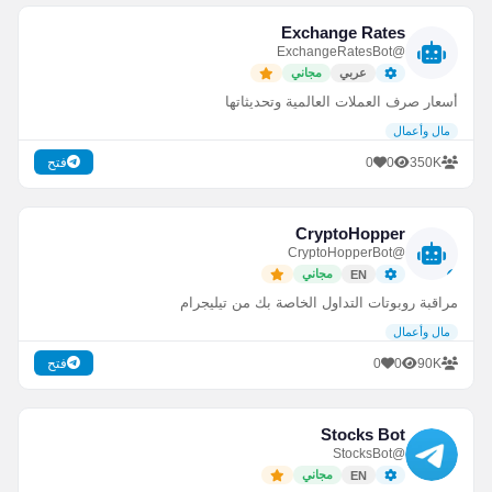
Exchange Rates
@ExchangeRatesBot
عربي
مجاني
أسعار صرف العملات العالمية وتحديثاتها
مال وأعمال
0
0
350K
فتح
CryptoHopper
@CryptoHopperBot
مجاني
EN
مراقبة روبوتات التداول الخاصة بك من تيليجرام
مال وأعمال
0
0
90K
فتح
Stocks Bot
@StocksBot
مجاني
EN