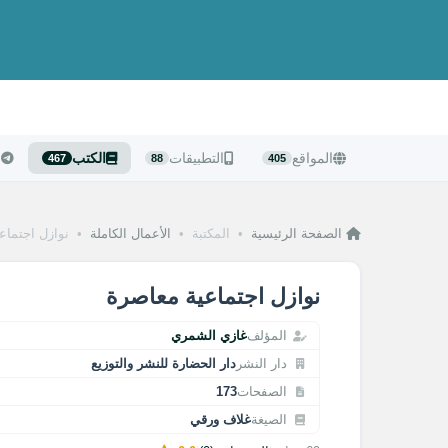
المواقع
التطبيقات
الكتب
ا
467
88
405
الصفحة الرئيسية
•
المكتبة
•
الأعمال الكاملة
•
نوازل اجتماع
نوازل اجتماعية معاصرة
المؤلف
غازي الشمري
دار النشر
دار الحضارة للنشر والتوزيع
الصفحات
173
الصيغة
غلاف ورقي