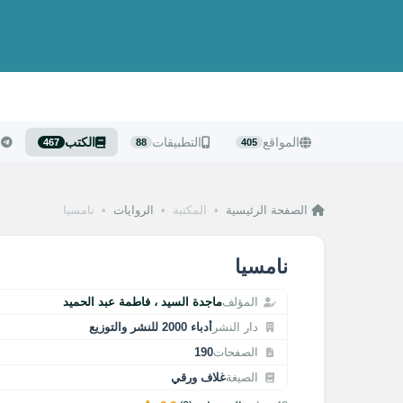
المواقع
التطبيقات
الكتب
ا
467
88
405
الصفحة الرئيسية
•
المكتبة
•
الروايات
•
نامسيا
نامسيا
المؤلف
ماجدة السيد ، فاطمة عبد الحميد
دار النشر
أدباء 2000 للنشر والتوزيع
الصفحات
190
الصيغة
غلاف ورقي