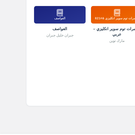
رات توم سوير انكليزي &#821
العواصف
رات توم سوير انكليزي –
العواصف
عربي
جبران خليل جبران
مارك توين