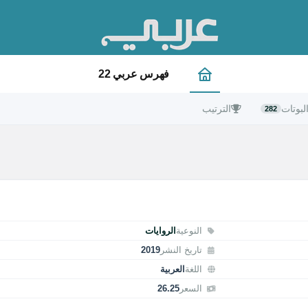
فهرس عربي 22
لبوتات
الترتيب
282
النوعية
الروايات
تاريخ النشر
2019
اللغة
العربية
السعر
26.25