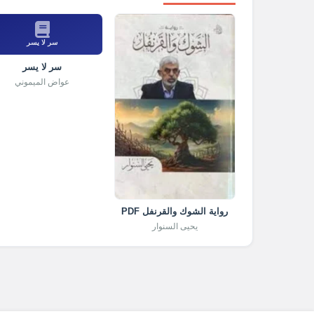
سر لا يسر
سر لا يسر
عواض الميموني
رواية الشوك والقرنفل PDF
يحيى السنوار