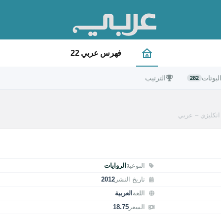
فهرس عربي 22
لبوتات
الترتيب
282
انكليزي – عربي
النوعية
الروايات
تاريخ النشر
2012
اللغة
العربية
السعر
18.75