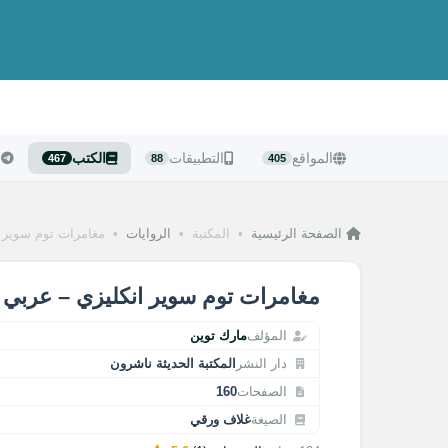
المواقع
التطبيقات
الكتب
ا
467
88
405
الصفحة الرئيسية
•
المكتبة
•
الروايات
•
مغامرات توم سوير 
مغامرات توم سوير انكليزي – عربي
المؤلف
مارك توين
دار النشر
المكتبة الحديثة ناشرون
الصفحات
160
الصيغة
غلاف ورقي