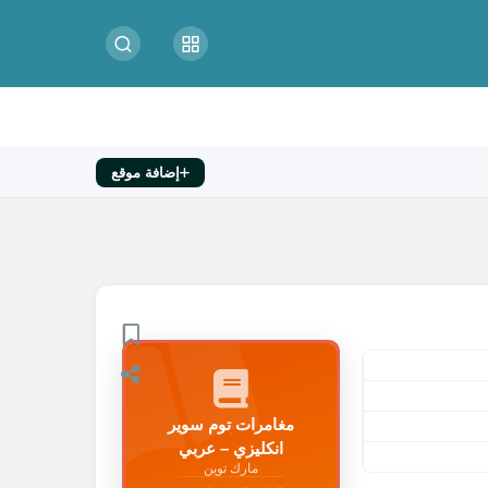
إضافة موقع
مغامرات توم سوير
انكليزي – عربي
مارك توين