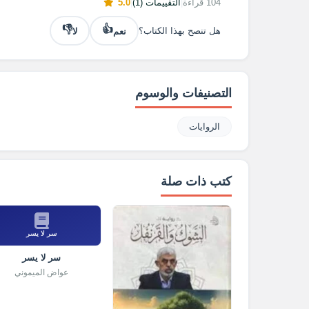
104 قراءة
|
التقييمات (1)
|
5.0
👎
👍
نعم
لا
هل تنصح بهذا الكتاب؟
التصنيفات والوسوم
الروايات
كتب ذات صلة
سر لا يسر
سر لا يسر
عواض الميموني