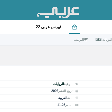
فهرس عربي 22
لبوتات
الترتيب
282
النوعية
الروايات
تاريخ النشر
2006
اللغة
العربية
السعر
11.25