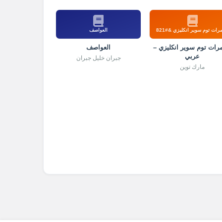
رات توم سوير انكليزي &#821
العواصف
رات توم سوير انكليزي –
العواصف
عربي
جبران خليل جبران
مارك توين