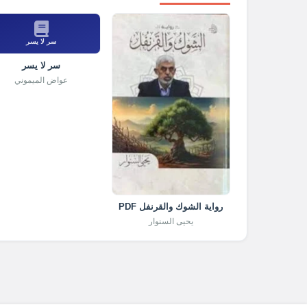
سر لا يسر
سر لا يسر
عواض الميموني
رواية الشوك والقرنفل PDF
يحيى السنوار