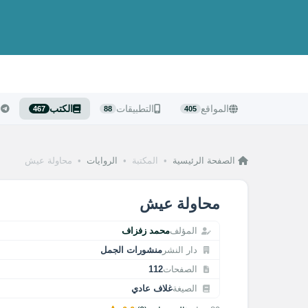
المواقع
التطبيقات
الكتب
ا
467
88
405
الصفحة الرئيسية
•
المكتبة
•
الروايات
•
محاولة عيش
محاولة عيش
المؤلف
محمد زفزاف
دار النشر
منشورات الجمل
الصفحات
112
الصيغة
غلاف عادي