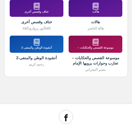
هالات
خناف وقصص أخرى
هالات
خناف وقصص أخرى
هالة الناصر
xa0أنور برواريxa0
موسوعة القصص والحكايات –
أنشودة الوطن والمنفى-2
موسوعة القصص والحكايات –
أنشودة الوطن والمنفى-2
تجارب وحوارات يرويها الإمام
رحيم كريم
الشيرازي
بشير البحراني