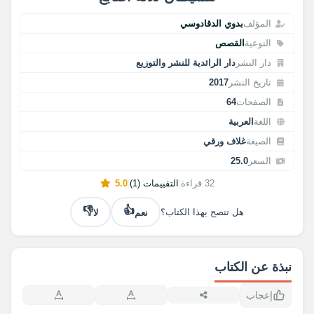
المؤلف
بدوي الدقادوسي
النوعية
القصص
دار النشر
دار الرائدية للنشر والتوزيع
تاريخ النشر
2017
الصفحات
64
اللغة
العربية
الصيغة
غلاف ورقي
السعر
25.0
32 قراءة
|
التقييمات (1)
|
5.0
👎
👍
نعم
لا
هل تنصح بهذا الكتاب؟
نبذة عن الكتاب
إعجاب