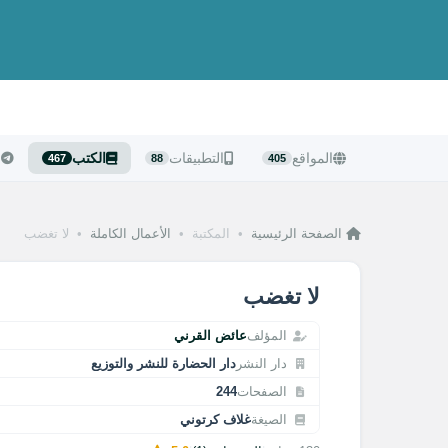
المواقع
التطبيقات
الكتب
ا
467
88
405
الصفحة الرئيسية
•
المكتبة
•
الأعمال الكاملة
•
لا تغضب
لا تغضب
المؤلف
عائض القرني
دار النشر
دار الحضارة للنشر والتوزيع
الصفحات
244
الصيغة
غلاف كرتوني