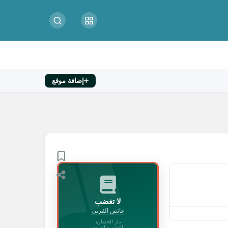
إضافة موقع
لا تغضب
عائض القرني
دار الحضارة
للنشر والتوزيع