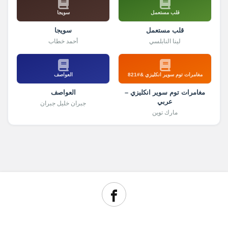
قلب مستعمل
سويجا
قلب مستعمل
سويجا
لينا النابلسي
أحمد خطاب
مغامرات توم سوير انكليزي &#821
العواصف
مغامرات توم سوير انكليزي –
العواصف
عربي
جبران خليل جبران
مارك توين