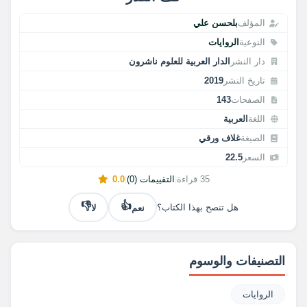
المؤلف
بلحسن علي
النوعية
الروايات
دار النشر
الدار العربية للعلوم ناشرون
تاريخ النشر
2019
الصفحات
143
اللغة
العربية
الصيغة
غلاف ورقي
السعر
22.5
35 قراءة
|
التقييمات (0)
|
0.0
👎
👍
نعم
لا
هل تنصح بهذا الكتاب؟
التصنيفات والوسوم
الروايات