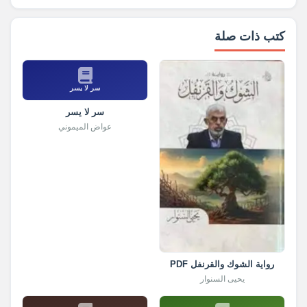
كتب ذات صلة
سر لا يسر
سر لا يسر
عواض الميموني
رواية الشوك والقرنفل PDF
يحيى السنوار