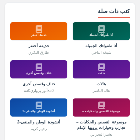
كتب ذات صلة
أنا طفولتك الجميلة
حديقة أخضر
أنا طفولتك الجميلة
حديقة أخضر
شيخة الناخي
طارق البكري
هالات
خناف وقصص أخرى
هالات
خناف وقصص أخرى
هالة الناصر
xa0أنور برواريxa0
موسوعة القصص والحكايات –
أنشودة الوطن والمنفى-2
موسوعة القصص والحكايات –
أنشودة الوطن والمنفى-2
تجارب وحوارات يرويها الإمام
رحيم كريم
الشيرازي
بشير البحراني