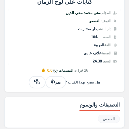
كتابات على لوح الزمان
المؤلف
منى محمد محي الدين
النوعية
القصص
دار النشر
دار مختارات
الصفحات
104
اللغة
العربية
الصيغة
غلاف عادي
السعر
24.38
26 قراءة
|
التقييمات (0)
|
0.0
👎
👍
نعم
لا
هل تنصح بهذا الكتاب؟
التصنيفات والوسوم
القصص