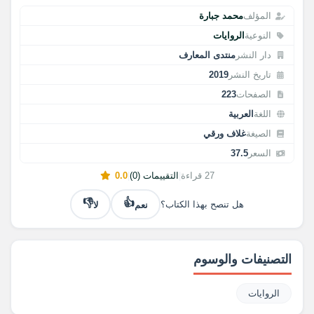
المؤلف
محمد جبارة
النوعية
الروايات
دار النشر
منتدى المعارف
تاريخ النشر
2019
الصفحات
223
اللغة
العربية
الصيغة
غلاف ورقي
السعر
37.5
27 قراءة
|
التقييمات (0)
|
0.0
👎
👍
نعم
لا
هل تنصح بهذا الكتاب؟
التصنيفات والوسوم
الروايات