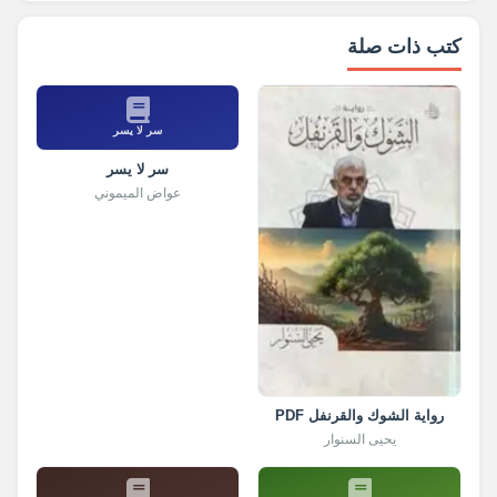
كتب ذات صلة
سر لا يسر
سر لا يسر
عواض الميموني
رواية الشوك والقرنفل PDF
يحيى السنوار