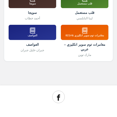
قلب مستعمل
سويجا
قلب مستعمل
سويجا
لينا النابلسي
أحمد خطاب
مغامرات توم سوير انكليزي &#821
العواصف
مغامرات توم سوير انكليزي –
العواصف
عربي
جبران خليل جبران
مارك توين