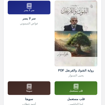
سر لا يسر
سر لا يسر
عواض الميموني
رواية الشوك والقرنفل PDF
يحيى السنوار
قلب مستعمل
سويجا
قلب مستعمل
سويجا
لينا النابلسي
أحمد خطاب