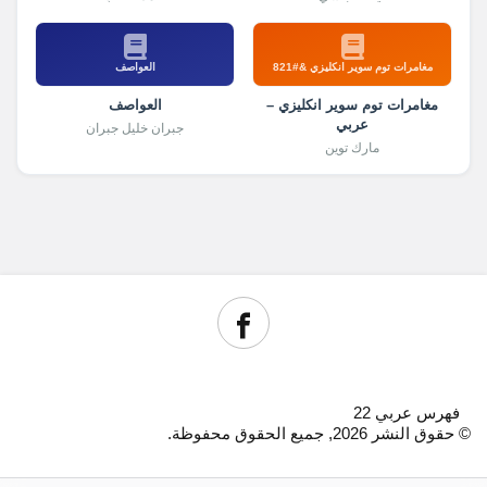
مغامرات توم سوير انكليزي &#821
العواصف
مغامرات توم سوير انكليزي –
العواصف
عربي
جبران خليل جبران
مارك توين
فهرس عربي 22
© حقوق النشر 2026, جميع الحقوق محفوظة.