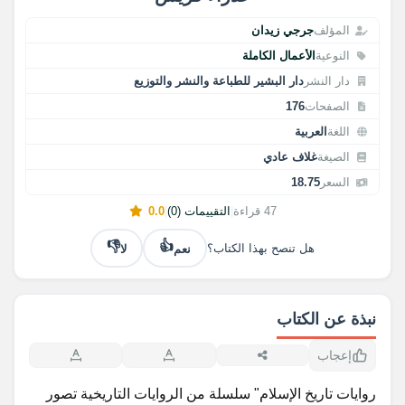
المؤلف
جرجي زيدان
النوعية
الأعمال الكاملة
دار النشر
دار البشير للطباعة والنشر والتوزيع
الصفحات
176
اللغة
العربية
الصيغة
غلاف عادي
السعر
18.75
47 قراءة
|
التقييمات (0)
|
0.0
👎
👍
نعم
لا
هل تنصح بهذا الكتاب؟
نبذة عن الكتاب
إعجاب
روايات تاريخ الإسلام" سلسلة من الروايات التاريخية تصور