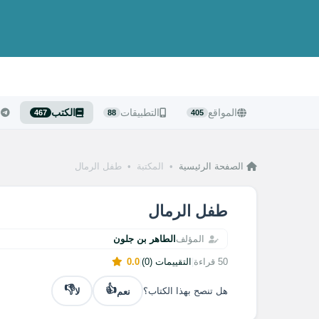
المواقع
التطبيقات
الكتب
ا
467
88
405
الصفحة الرئيسية
•
المكتبة
•
طفل الرمال
طفل الرمال
المؤلف
الطاهر بن جلون
50 قراءة
|
التقييمات (0)
|
0.0
👎
👍
نعم
لا
هل تنصح بهذا الكتاب؟