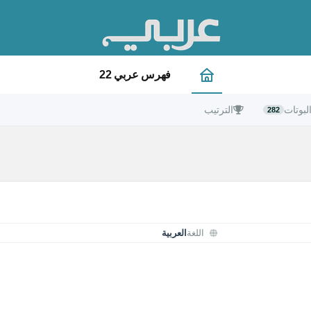
فهرس عربي 22
لبوتات
الترتيب
282
اللغة
العربية